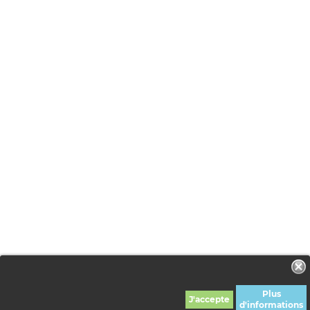
Notre boutique utilise des cookies
pour améliorer l'expérience
utilisateur et nous vous
Plus
recommandons d'accepter leur
d'informations