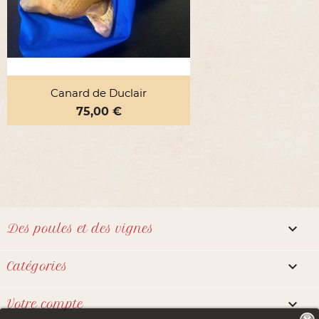
Canard de Duclair
Prix
75,00 €

Des poules et des vignes

Catégories

Votre compte
Notre boutique utilise des cookies