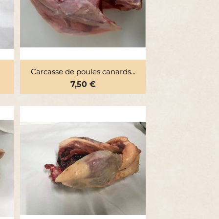

Aperçu rapide
Carcasse de poules canards...
Prix
7,50 €