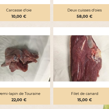


Aperçu rapide
Aperçu rapide
Carcasse d’oie
Deux cuisses d’oies
Prix
10,00 €
Prix
58,00 €


Aperçu rapide
Aperçu rapide
emi-lapin de Touraine
Filet de canard
Prix
22,00 €
Prix
15,00 €