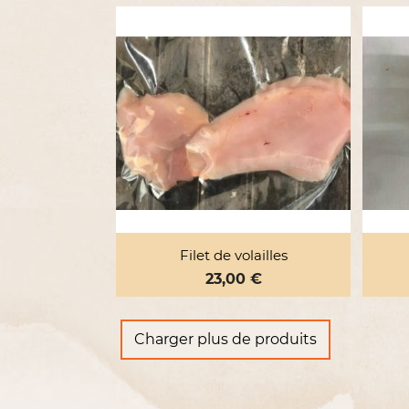

Aperçu rapide
Filet de volailles
Prix
23,00 €
Charger plus de produits