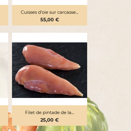

Aperçu rapide
Cuisses d’oie sur carcasse...
Prix
55,00 €

Aperçu rapide
Filet de pintade de la...
Prix
25,00 €