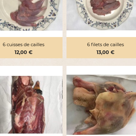


Aperçu rapide
Aperçu rapide
6 cuisses de cailles
6 filets de cailles
Prix
12,00 €
Prix
13,00 €