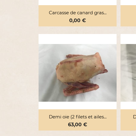

Aperçu rapide
Carcasse de canard gras...
Prix
0,00 €

Aperçu rapide
Demi oie (2 filets et ailes...
D
Prix
63,00 €