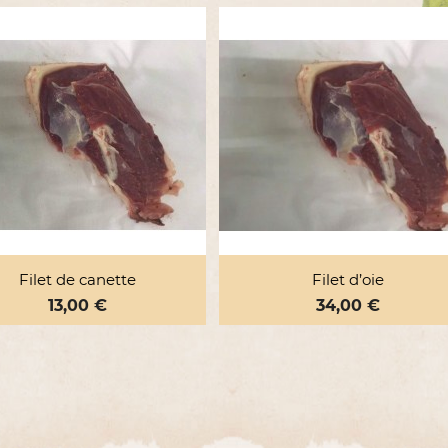


Aperçu rapide
Aperçu rapide
Filet de canette
Filet d’oie
Prix
13,00 €
Prix
34,00 €