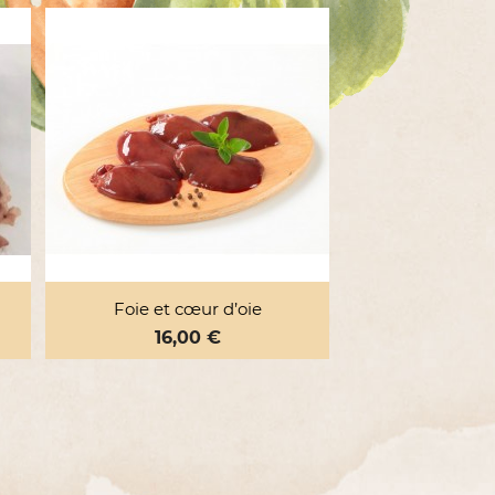

Aperçu rapide
Foie et cœur d’oie
Prix
16,00 €