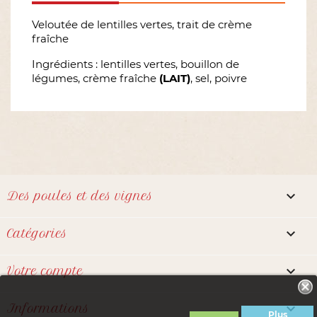
Veloutée de lentilles vertes, trait de crème
fraîche
Ingrédients : lentilles vertes, bouillon de
légumes, crème fraîche
(LAIT)
, sel, poivre

Des poules et des vignes

Catégories

Votre compte
Notre boutique utilise des cookies
pour améliorer l'expérience

Informations
utilisateur et nous vous
Plus