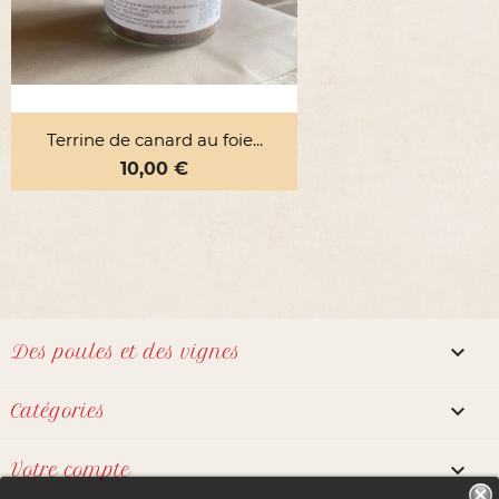
Terrine de canard au foie...
Prix
10,00 €

Des poules et des vignes

Catégories

Votre compte
Notre boutique utilise des cookies