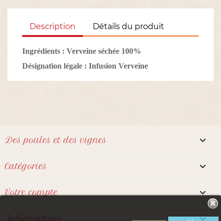
Description
Détails du produit
Ingrédients :
Verveine séchée 100%
Désignation légale :
Infusion Verveine

Des poules et des vignes

Catégories

Votre compte
Notre boutique utilise des cookies
pour améliorer l'expérience

Informations