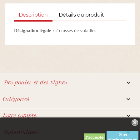
Description
Détails du produit
2 cuisses de volailles
Désignation légale :

Des poules et des vignes

Catégories

Votre compte
Notre boutique utilise des cookies
pour améliorer l'expérience

Informations
utilisateur et nous vous
Plus
d'informations